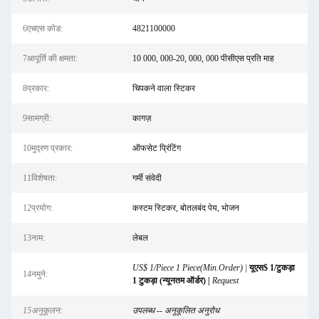
6एचएस कोड:
4821100000
7आपूर्ति की क्षमता:
10 000, 000-20, 000, 000 पीसीएस प्रति माह
8प्रकार:
चिपकने वाला स्टिकर
9सामग्री:
कागज़
10मुद्रण प्रकार:
ऑफसेट प्रिंटिंग
11विशेषता:
गर्मी संवेदी
12प्रयोग:
कस्टम स्टिकर, बोतलबंद पेय, भोजन
13नाम:
लेबल
US$ 1/Piece 1 Piece(Min.Order) |
यूएस$ 1/टुकड़ा
14नमुने:
1 टुकड़ा (न्यूनतम ऑर्डर) |
Request
15अनुकूलन:
उपलब्ध -- अनुकूलित अनुरोध