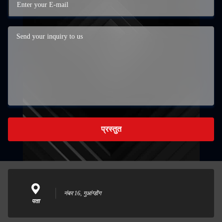
प्रस्तुत
नंबर 16, गुआंग्डोंग
पता