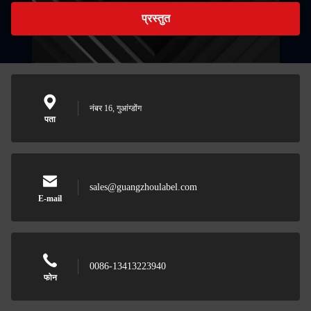
प्रस्तुत
नंबर 16, गुआंग्डोंग
पता
sales@guangzhoulabel.com
E-mail
0086-13413223940
फोन