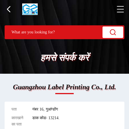
हमसे संपर्क करें
Guangzhou Label Printing Co., Ltd.
पता
नंबर 16, गुआंग्डोंग
कारखाने
डाक कोडः 13214.
का पता